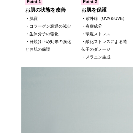
Point 1
Point 2
お肌の状態を改善
お肌を保護
・肌質
・紫外線（UVA＆UVB）
・コラーゲン衰退の減少
・炎症成分
・生体分子の強化
・環境ストレス
・日焼け止め効果の強化
・酸化ストレスによる遺
とお肌の保護
伝子のダメージ
・メラニン生成