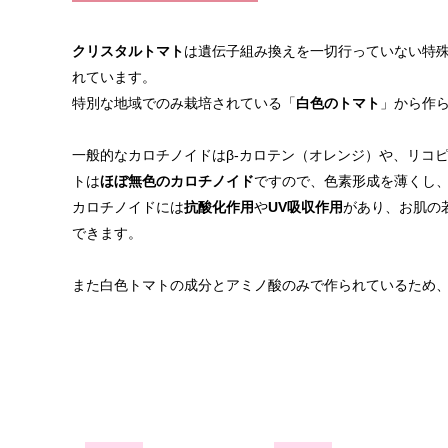
クリスタルトマト
は遺伝子組み換えを一切行っていない特
れています。
特別な地域でのみ栽培されている「
白色のトマト
」から作
一般的なカロチノイドはβ-カロテン（オレンジ）や、リコ
トは
ほぼ無色のカロチノイド
ですので、色素形成を薄くし
カロチノイドには
抗酸化作用
や
UV吸収作用
があり、お肌の
できます。
また白色トマトの成分とアミノ酸のみで作られているため