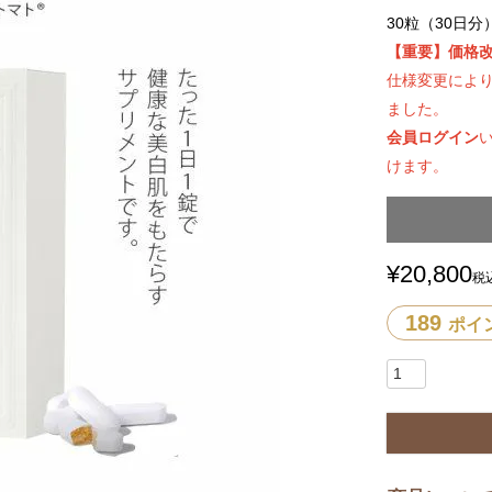
30粒（30日分
【重要】価格
仕様変更によ
ました。
会員ログイン
けます。
¥
20,800
税
189
ポイ