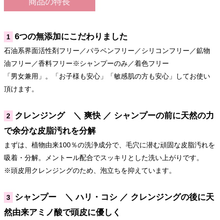
商品の特長
6つの無添加にこだわりました
1
石油系界面活性剤フリー／パラベンフリー／シリコンフリー／鉱物
油フリー／香料フリー※シャンプーのみ／着色フリー
「男女兼用」。「お子様も安心」「敏感肌の方も安心」してお使い
頂けます。
クレンジング ＼ 爽快 ／ シャンプーの前に天然の力
2
で余分な皮脂汚れを分解
まずは、植物由来100％の洗浄成分で、毛穴に潜む頑固な皮脂汚れを
吸着・分解。メントール配合でスッキリとした洗い上がりです。
※頭皮用クレンジングのため、泡立ちを抑えています。
シャンプー ＼ ハリ・コシ ／ クレンジングの後に天
3
然由来アミノ酸で頭皮に優しく