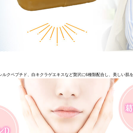
シルクペプチド、白キクラゲエキスなど贅沢に6種類配合し、美しい肌