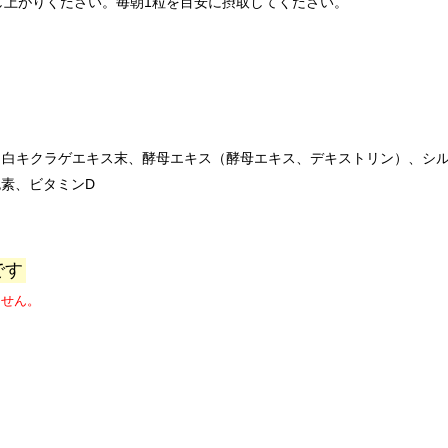
し上がりください。毎朝1粒を目安に摂取してください。
、白キクラゲエキス末、酵母エキス（酵母エキス、デキストリン）、シ
色素、ビタミンD
です
ません。