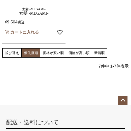
女髪 -MEGAMI-
女髪 -MEGAMI-
¥
9,504
税込
カートに入れる
並び替え
優先度順
価格が安い順
価格が高い順
新着順
7
件中
1
-
7
件表示
ペー
ジト
配送・送料について
ップ