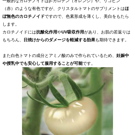
一般的なカロチノイドはβ-カロテン（オレンジ）や、リコピン
（赤）のような有色ですが、クリスタルトマトのサプリメントは
ほ
ぼ無色のカロチノイド
ですので、色素形成を薄くし、美白をもたら
します。
カロチノイドには
抗酸化作用
や
UV吸収作用
があり、お肌の若返りは
もちろん、
日焼けからのダメージを軽減する効果
も期待できます。
また白色トマトの成分とアミノ酸のみで作られているため、
妊娠中
や授乳中でも安心して服用することが可能
です。