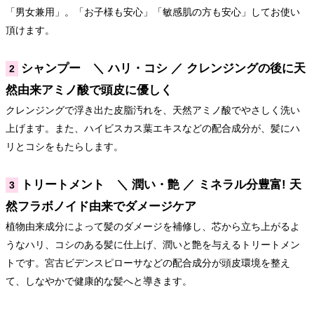
「男女兼用」。「お子様も安心」「敏感肌の方も安心」してお使い
頂けます。
シャンプー ＼ ハリ・コシ ／ クレンジングの後に天
2
然由来アミノ酸で頭皮に優しく
クレンジングで浮き出た皮脂汚れを、天然アミノ酸でやさしく洗い
上げます。また、ハイビスカス葉エキスなどの配合成分が、髪にハ
リとコシをもたらします。
トリートメント ＼ 潤い・艶 ／ ミネラル分豊富! 天
3
然フラボノイド由来でダメージケア
植物由来成分によって髪のダメージを補修し、芯から立ち上がるよ
うなハリ、コシのある髪に仕上げ、潤いと艶を与えるトリートメン
トです。宮古ビデンスピローサなどの配合成分が頭皮環境を整え
て、しなやかで健康的な髪へと導きます。