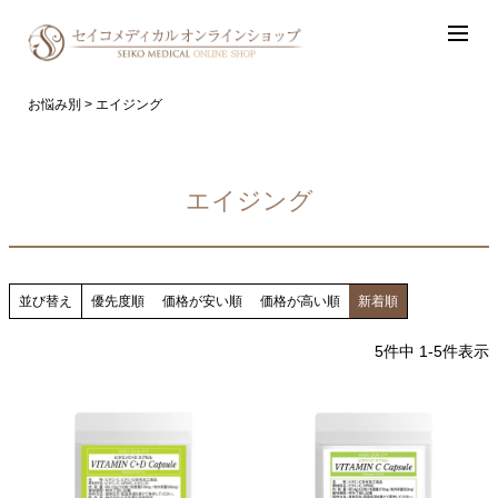
お悩み別
エイジング
エイジング
並び替え
優先度順
価格が安い順
価格が高い順
新着順
5
件中
1
-
5
件表示